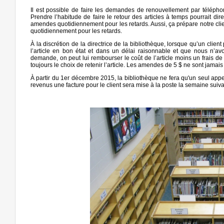
Il est possible de faire les demandes de renouvellement par téléphone
Prendre l’habitude de faire le retour des articles à temps pourrait 
amendes quotidiennement pour les retards. Aussi, ça prépare notre cli
quotidiennement pour les retards.
À la discrétion de la directrice de la bibliothèque, lorsque qu’un clien
l’article en bon état et dans un délai raisonnable et que nous n’avo
demande, on peut lui rembourser le coût de l’article moins un frais de 
toujours le choix de retenir l’article. Les amendes de 5 $ ne sont jama
À partir du 1er décembre 2015, la bibliothèque ne fera qu'un seul appel 
revenus une facture pour le client sera mise à la poste la semaine suiv