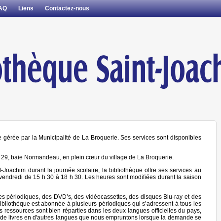
AQ
Liens
Contactez-nous
 gérée par la Municipalité de La Broquerie. Ses services sont disponibles
u 29, baie Normandeau, en plein cœur du village de La Broquerie.
-Joachim durant la journée scolaire, la bibliothèque offre ses services au
e vendredi de 15 h 30 à 18 h 30. Les heures sont modifiées durant la saison
des périodiques, des DVD’s, des vidéocassettes, des disques Blu-ray et des
bibliothèque est abonnée à plusieurs périodiques qui s’adressent à tous les
Nos ressources sont bien réparties dans les deux langues officielles du pays,
ns de livres en d'autres langues que nous empruntons lorsque la demande se