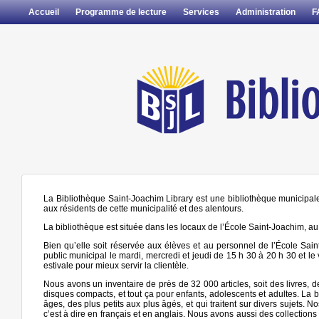
Accueil
Programme de lecture
Services
Administration
F
La Bibliothèque Saint-Joachim Library est une bibliothèque municipale
aux résidents de cette municipalité et des alentours.
La bibliothèque est située dans les locaux de l’École Saint-Joachim, a
Bien qu’elle soit réservée aux élèves et au personnel de l’École Saint
public municipal le mardi, mercredi et jeudi de 15 h 30 à 20 h 30 et l
estivale pour mieux servir la clientèle.
Nous avons un inventaire de près de 32 000 articles, soit des livres, 
disques compacts, et tout ça pour enfants, adolescents et adultes. La 
âges, des plus petits aux plus âgés, et qui traitent sur divers sujets. 
c’est à dire en français et en anglais. Nous avons aussi des collectio