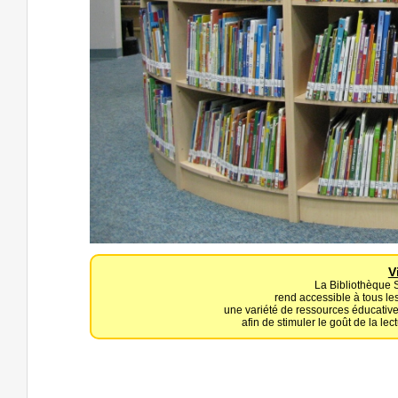
V
La Bibliothèque 
rend accessible à tous 
une variété de ressources éducatives,
afin de stimuler le goût de la lec