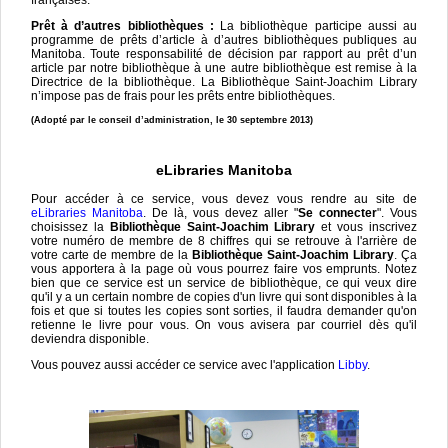
Prêt à d’autres bibliothèques :
La bibliothèque participe aussi au
programme de prêts d’article à d’autres bibliothèques publiques au
Manitoba. Toute responsabilité de décision par rapport au prêt d’un
article par notre bibliothèque à une autre bibliothèque est remise à la
Directrice de la bibliothèque. La Bibliothèque Saint-Joachim Library
n’impose pas de frais pour les prêts entre bibliothèques.
(Adopté par le conseil d’administration, le 30 septembre 2013)
eLibraries Manitoba
Pour accéder à ce service, vous devez vous rendre au site de
eLibraries Manitoba
. De là, vous devez aller "
Se connecter
". Vous
choisissez la
Bibliothèque Saint-Joachim Library
et vous inscrivez
votre numéro de membre de 8 chiffres qui se retrouve à l'arrière de
votre carte de membre de la
Bibliothèque Saint-Joachim Library
. Ça
vous apportera à la page où vous pourrez faire vos emprunts. Notez
bien que ce service est un service de bibliothèque, ce qui veux dire
qu'il y a un certain nombre de copies d'un livre qui sont disponibles à la
fois et que si toutes les copies sont sorties, il faudra demander qu'on
retienne le livre pour vous. On vous avisera par courriel dès qu'il
deviendra disponible.
Vous pouvez aussi accéder ce service avec l'application
Libby
.