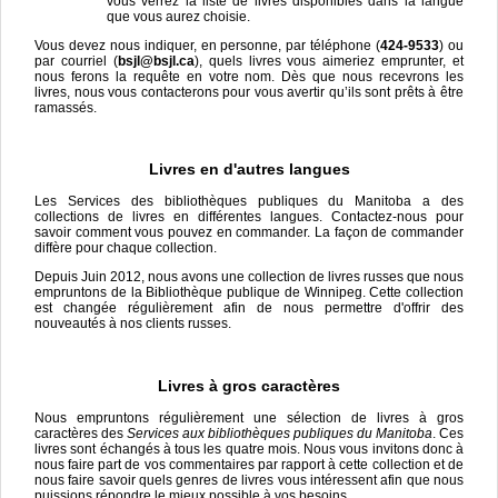
vous verrez la liste de livres disponibles dans la langue
que vous aurez choisie.
Vous devez nous indiquer, en personne, par téléphone (
424-9533
) ou
par courriel (
bsjl@bsjl.ca
), quels livres vous aimeriez emprunter, et
nous ferons la requête en votre nom. Dès que nous recevrons les
livres, nous vous contacterons pour vous avertir qu’ils sont prêts à être
ramassés.
Livres en d'autres langues
Les Services des bibliothèques publiques du Manitoba a des
collections de livres en différentes langues. Contactez-nous pour
savoir comment vous pouvez en commander. La façon de commander
diffère pour chaque collection.
Depuis Juin 2012, nous avons une collection de livres russes que nous
empruntons de la Bibliothèque publique de Winnipeg. Cette collection
est changée régulièrement afin de nous permettre d'offrir des
nouveautés à nos clients russes.
Livres à gros caractères
Nous empruntons régulièrement une sélection de livres à gros
caractères des
Services aux bibliothèques publiques du Manitoba
. Ces
livres sont échangés à tous les quatre mois. Nous vous invitons donc à
nous faire part de vos commentaires par rapport à cette collection et de
nous faire savoir quels genres de livres vous intéressent afin que nous
puissions répondre le mieux possible à vos besoins.