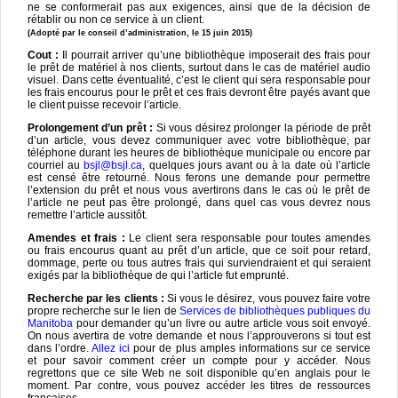
ne se conformerait pas aux exigences, ainsi que de la décision de
rétablir ou non ce service à un client.
(Adopté par le conseil d’administration, le 15 juin 2015)
Cout :
Il pourrait arriver qu’une bibliothèque imposerait des frais pour
le prêt de matériel à nos clients, surtout dans le cas de matériel audio
visuel. Dans cette éventualité, c’est le client qui sera responsable pour
les frais encourus pour le prêt et ces frais devront être payés avant que
le client puisse recevoir l’article.
Prolongement d’un prêt :
Si vous désirez prolonger la période de prêt
d’un article, vous devez communiquer avec votre bibliothèque, par
téléphone durant les heures de bibliothèque municipale ou encore par
courriel au
bsjl@bsjl.ca
, quelques jours avant ou à la date où l’article
est censé être retourné. Nous ferons une demande pour permettre
l’extension du prêt et nous vous avertirons dans le cas où le prêt de
l’article ne peut pas être prolongé, dans quel cas vous devrez nous
remettre l’article aussitôt.
Amendes et frais :
Le client sera responsable pour toutes amendes
ou frais encourus quant au prêt d’un article, que ce soit pour retard,
dommage, perte ou tous autres frais qui surviendraient et qui seraient
exigés par la bibliothèque de qui l’article fut emprunté.
Recherche par les clients :
Si vous le désirez, vous pouvez faire votre
propre recherche sur le lien de
Services de bibliothèques publiques du
Manitoba
pour demander qu’un livre ou autre article vous soit envoyé.
On nous avertira de votre demande et nous l’approuverons si tout est
dans l’ordre.
Allez ici
pour de plus amples informations sur ce service
et pour savoir comment créer un compte pour y accéder. Nous
regrettons que ce site Web ne soit disponible qu’en anglais pour le
moment. Par contre, vous pouvez accéder les titres de ressources
françaises.